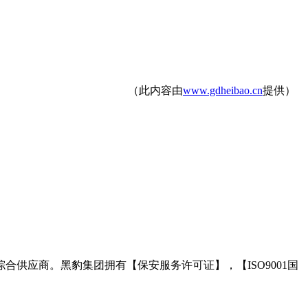
（此内容由
www.gdheibao.cn
提供）
供应商。黑豹集团拥有【保安服务许可证】，【ISO9001国