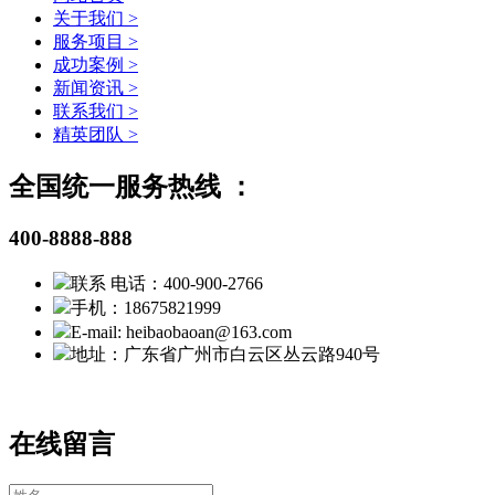
关于我们 >
服务项目 >
成功案例 >
新闻资讯 >
联系我们 >
精英团队 >
全国统一服务热线 ：
400-8888-888
联系 电话：400-900-2766
手机：18675821999
E-mail: heibaobaoan@163.com
地址：广东省广州市白云区丛云路940号
在线留言