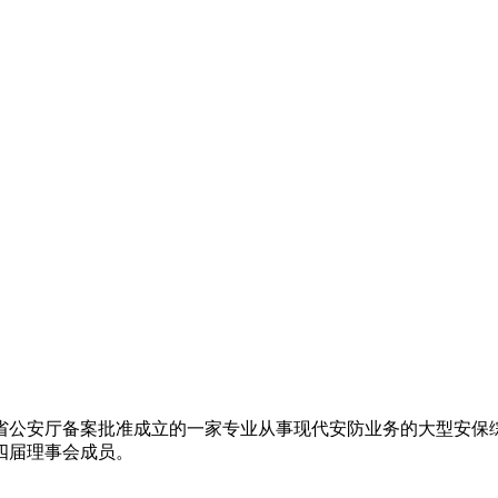
省公安厅备案批准成立的一家专业从事现代安防业务的大型安保综合
四届理事会成员。